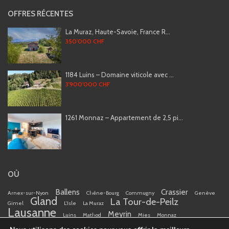
OFFRES RÉCENTES
La Muraz, Haute-Savoie, France R...
350'000 CHF
1184 Luins – Domaine viticole avec ...
3'900'000 CHF
1261 Monnaz – Appartement de 2,5 pi...
OÙ
Ballens
Crassier
Arnex-sur-Nyon
Chêne-Bourg
Commugny
Genève
Gland
La Tour-de-Peilz
Gimel
L'Isle
La Muraz
Lausanne
Meyrin
Luins
Mathod
Mies
Monnaz
Nyon