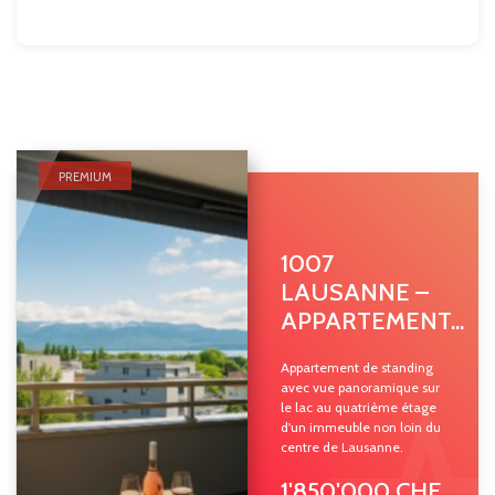
PREMIUM
1007
LAUSANNE –
APPARTEMENT...
Appartement de standing
avec vue panoramique sur
le lac au quatrième étage
d'un immeuble non loin du
centre de Lausanne.
1'850'000 CHF