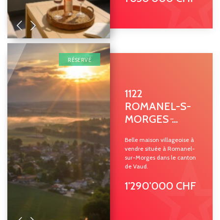
RÉSERVÉ
1122
ROMANEL-S-
MORGES ̵...
Belle maison villageoise à
vendre située à Romanel-
sur-Morges dans le canton
de Vaud.
1'290'000 CHF