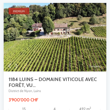
PREMIUM
Comparer
1184 LUINS – DOMAINE VITICOLE AVEC
FORÊT, VU...
District de Nyon
,
Luins
3'900'000 CHF
2
15
4
492 m