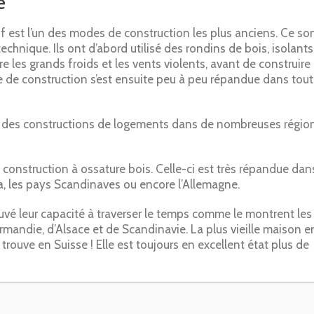
e
 est l’un des modes de construction les plus anciens. Ce so
chnique. Ils ont d’abord utilisé des rondins de bois, isolants
e les grands froids et les vents violents, avant de construire
e de construction s’est ensuite peu à peu répandue dans tou
el des constructions de logements dans de nombreuses régio
 construction à ossature bois. Celle-ci est très répandue dan
, les pays Scandinaves ou encore l’Allemagne.
uvé leur capacité à traverser le temps comme le montrent les
andie, d’Alsace et de Scandinavie. La plus vieille maison e
rouve en Suisse ! Elle est toujours en excellent état plus de