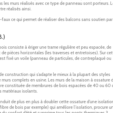
us les murs réalisés avec ce type de panneau sont porteurs. 
re réalisés ainsi.
-faux ce qui permet de réaliser des balcons sans soutien par
.)
ois consiste à ériger une trame régulière et peu espacée, de
 de pièces horizontales (les traverses et entretoises). Sur cet
 est fixé un voile (panneau de particules, de contreplaqué ou
e construction qui s’adapte le mieux à la plupart des styles
e murs complets en usine. Les murs de la maison à ossature 
ucture constituée de membrures de bois espacées de 40 ou 60
s matériaux isolants.
nduit de plus en plus à doubler cette ossature d’une isolatio
fibre de bois par exemple) qui améliore l’isolation, procure u
 du confort d’été et supprime tous les ponts thermiques 3