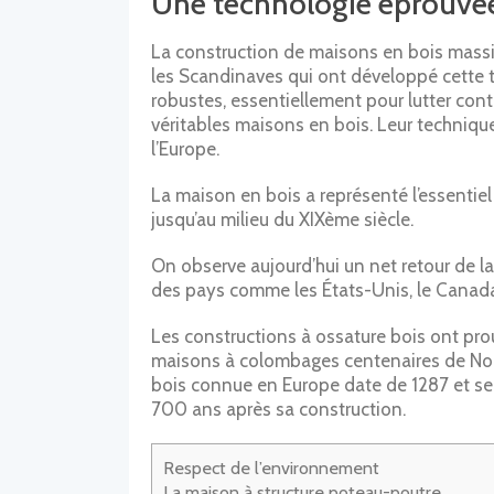
Une technologie éprouvé
La construction de maisons en bois massif
les Scandinaves qui ont développé cette te
robustes, essentiellement pour lutter contr
véritables maisons en bois. Leur techniqu
l’Europe.
La maison en bois a représenté l’essenti
jusqu’au milieu du XIXème siècle.
On observe aujourd’hui un net retour de la
des pays comme les États-Unis, le Canada
Les constructions à ossature bois ont pro
maisons à colombages centenaires de Norm
bois connue en Europe date de 1287 et se t
700 ans après sa construction.
Respect de l’environnement
La maison à structure poteau-poutre