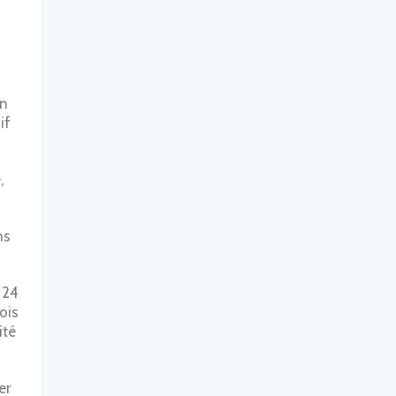
on
if
,
ns
 24
ois
ité
er