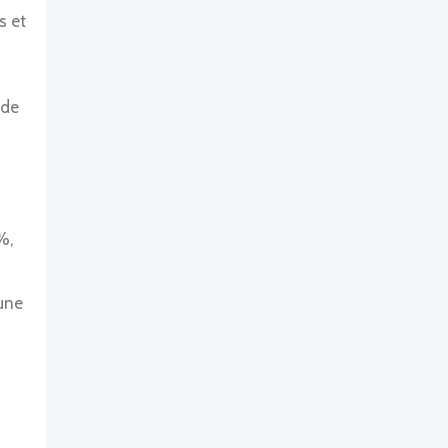
s et
 de
%,
 une