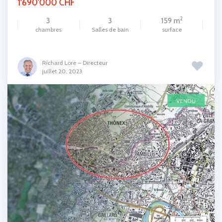
1'690'000 CHF
2
3
3
159 m
chambres
Salles de bain
surface
Richard Lore – Directeur
juillet 20, 2023
VENDU
Comparer