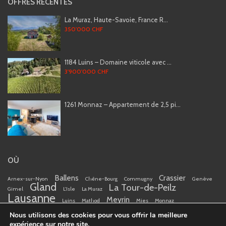
OFFRES RÉCENTES
La Muraz, Haute-Savoie, France R...
350'000 CHF
1184 Luins – Domaine viticole avec ...
3'900'000 CHF
1261 Monnaz – Appartement de 2,5 pi...
OÙ
Ballens
Crassier
Arnex-sur-Nyon
Chêne-Bourg
Commugny
Genève
Gland
La Tour-de-Peilz
Gimel
L'Isle
La Muraz
Lausanne
Meyrin
Luins
Mathod
Mies
Monnaz
Nyon
Nous utilisons des cookies pour vous offrir la meilleure
Petit-Lancy
Pregny-Chambésy
Romanel-s-Morges
Saint-
Thônex
expérience sur notre site.
Cergue
Versoix