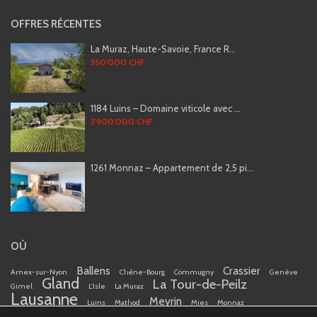
OFFRES RÉCENTES
La Muraz, Haute-Savoie, France R...
350'000 CHF
1184 Luins – Domaine viticole avec ...
3'900'000 CHF
1261 Monnaz – Appartement de 2,5 pi...
OÙ
Ballens
Crassier
Arnex-sur-Nyon
Chêne-Bourg
Commugny
Genève
Gland
La Tour-de-Peilz
Gimel
L'Isle
La Muraz
Lausanne
Meyrin
Luins
Mathod
Mies
Monnaz