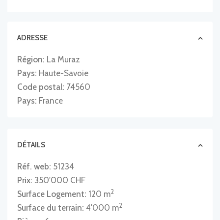
ADRESSE
Région:
La Muraz
Pays:
Haute-Savoie
Code postal:
74560
Pays:
France
DÉTAILS
Réf. web:
51234
Prix:
350'000 CHF
2
Surface Logement:
120 m
2
Surface du terrain:
4'000 m