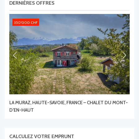
DERNIÈRES OFFRES
350'000 CHF
3'
LA MURAZ, HAUTE-SAVOIE, FRANCE – CHALET DU MONT-
118
D’EN-HAUT
IMP
CALCULEZ VOTRE EMPRUNT