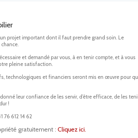
lier
un projet important dont il faut prendre grand soin. Le
a chance.
nécessaire et demandé par vous, à en tenir compte, et à vous
otre pleine satisfaction.
ifs, technologiques et financiers seront mis en œuvre pour q
onné leur confiance de les servir, d’être efficace, de les teni
dur !
 ‭‭‭76 612 14 62
opriété gratuitement :
Cliquez ici.