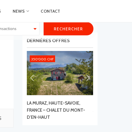
S
NEWS
CONTACT
nsactions
DERNIÈRES OFFRES
350'000 CHF
3'900'000 CHF
LA MURAZ, HAUTE-SAVOIE,
1184 LUINS – DOMA
FRANCE – CHALET DU MONT-
AVEC FORÊT, VUE 
D’EN-HAUT
LAC
S