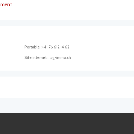
ement.
Portable :
+41 76 612 14 62
Site internet :
lsg-immo.ch