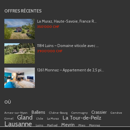
OFFRES RÉCENTES
La Muraz, Haute-Savoie, France R...
350'000 CHF
1184 Luins – Domaine viticole avec ...
3'900'000 CHF
1261 Monnaz – Appartement de 2,5 pi...
OÙ
Ballens
Crassier
Arnex-sur-Nyon
Chêne-Bourg
Commugny
Genève
Gland
La Tour-de-Peilz
Gimel
L'Isle
La Muraz
Lausanne
Meyrin
Luins
Mathod
Mies
Monnaz