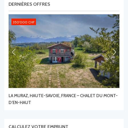
DERNIÈRES OFFRES
350'000 CHF
3'
LA MURAZ, HAUTE-SAVOIE, FRANCE – CHALET DU MONT-
118
D’EN-HAUT
IMP
CALCULEZ VOTRE EMPRUNT